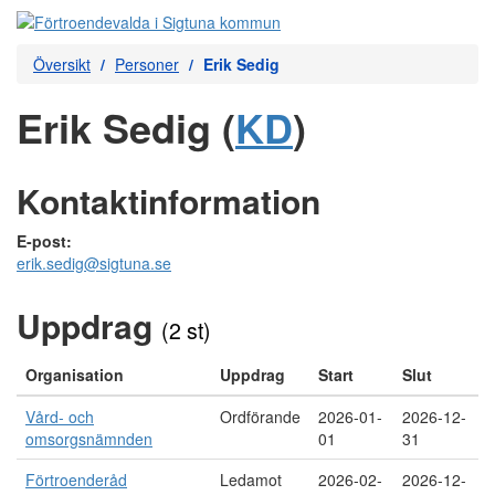
Översikt
Personer
Erik Sedig
Erik Sedig (
KD
)
Kontaktinformation
E-post:
erik.sedig@sigtuna.se
Uppdrag
(2 st)
Organisation
Uppdrag
Start
Slut
Vård- och
Ordförande
2026-01-
2026-12-
omsorgsnämnden
01
31
Förtroenderåd
Ledamot
2026-02-
2026-12-