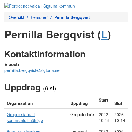
Översikt
Personer
Pernilla Bergqvist
Pernilla Bergqvist (
L
)
Kontaktinformation
E-post:
pernilla.bergqvist@sigtuna.se
Uppdrag
(6 st)
Start
Organisation
Uppdrag
Slut
Gruppledarna i
Gruppledare
2022-
2026-
kommunfullmäktige
10-15
10-14
Kommunstyrelsen
Ledamot
2022-
2026-