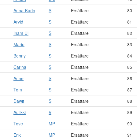
Anna-Karin
S
Ersättare
80
Arvid
S
Ersättare
81
Inam Ul
S
Ersättare
82
Marie
S
Ersättare
83
Benny
S
Ersättare
84
Carina
S
Ersättare
85
Anne
S
Ersättare
86
Tom
S
Ersättare
87
Dawit
S
Ersättare
88
Aulikki
V
Ersättare
89
Tove
MP
Ersättare
90
Erik
MP
Ersättare
91