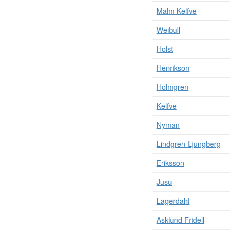
Malm Kelfve
Weibull
Holst
Henrikson
Holmgren
Kelfve
Nyman
Lindgren-Ljungberg
Eriksson
Jusu
Lagerdahl
Asklund Fridell