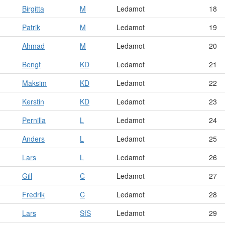
Birgitta
M
Ledamot
18
Patrik
M
Ledamot
19
Ahmad
M
Ledamot
20
Bengt
KD
Ledamot
21
Maksim
KD
Ledamot
22
Kerstin
KD
Ledamot
23
Pernilla
L
Ledamot
24
Anders
L
Ledamot
25
Lars
L
Ledamot
26
Gill
C
Ledamot
27
Fredrik
C
Ledamot
28
Lars
SfS
Ledamot
29