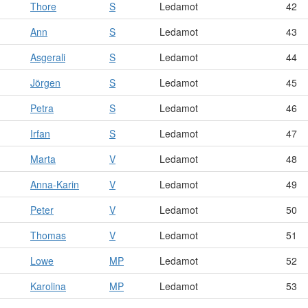
Thore
S
Ledamot
42
Ann
S
Ledamot
43
Asgerali
S
Ledamot
44
Jörgen
S
Ledamot
45
Petra
S
Ledamot
46
Irfan
S
Ledamot
47
Marta
V
Ledamot
48
Anna-Karin
V
Ledamot
49
Peter
V
Ledamot
50
Thomas
V
Ledamot
51
Lowe
MP
Ledamot
52
Karolina
MP
Ledamot
53