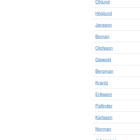
Öhlund
Höglund
Jansson
Boman
Olofsson
Giswold
Bergman
Krantz
Eriksson
Pallinder
Karlsson
Norman