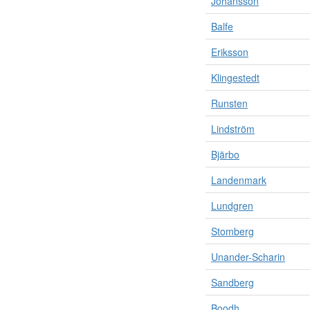
Johansson
Balfe
Eriksson
Klingestedt
Runsten
Lindström
Bjärbo
Landenmark
Lundgren
Stomberg
Unander-Scharin
Sandberg
Boodh