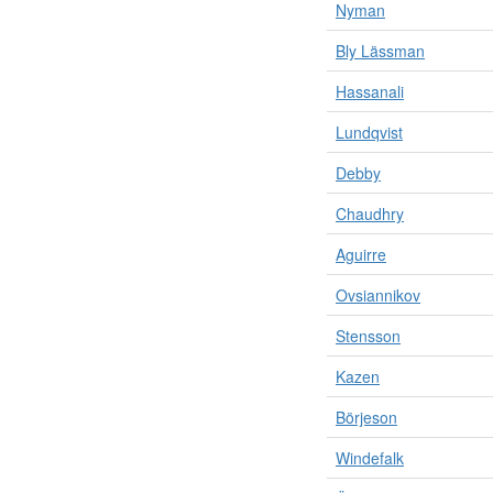
Nyman
Bly Lässman
Hassanali
Lundqvist
Debby
Chaudhry
Aguirre
Ovsiannikov
Stensson
Kazen
Börjeson
Windefalk