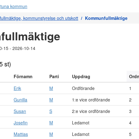
llmäktige, kommunstyrelse och utskott
Kommunfullmäktige
ullmäktige
0-15 - 2026-10-14
5 st)
Förnamn
Parti
Uppdrag
Ord
Erik
M
Ordförande
1
Gunilla
M
1:e vice ordförande
2
Susan
S
2:e vice ordförande
3
Josefin
M
Ledamot
4
Mattias
M
Ledamot
5