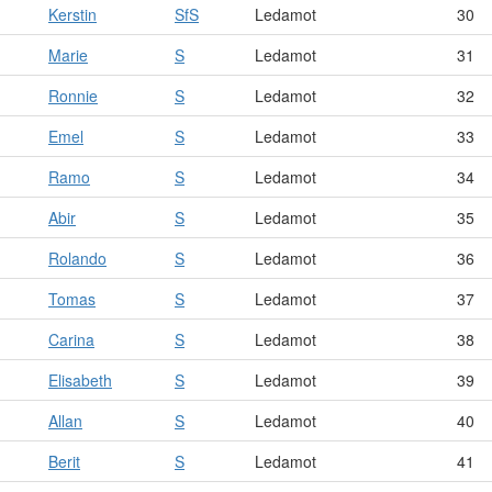
Kerstin
SfS
Ledamot
30
Marie
S
Ledamot
31
Ronnie
S
Ledamot
32
Emel
S
Ledamot
33
Ramo
S
Ledamot
34
Abir
S
Ledamot
35
Rolando
S
Ledamot
36
Tomas
S
Ledamot
37
Carina
S
Ledamot
38
Elisabeth
S
Ledamot
39
Allan
S
Ledamot
40
Berit
S
Ledamot
41