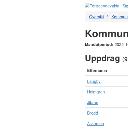
Översikt
Kommunfu
Kommunf
Mandatperiod:
2022-1
Uppdrag
(9
Efternamn
Langby
Holmgren
Jibran
Brodd
Askerson