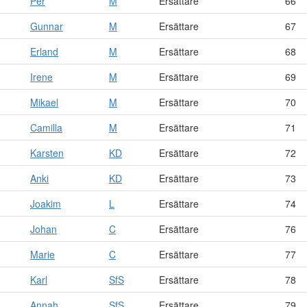
Per
M
Ersättare
66
Gunnar
M
Ersättare
67
Erland
M
Ersättare
68
Irene
M
Ersättare
69
Mikael
M
Ersättare
70
Camilla
M
Ersättare
71
Karsten
KD
Ersättare
72
Anki
KD
Ersättare
73
Joakim
L
Ersättare
74
Johan
C
Ersättare
76
Marie
C
Ersättare
77
Karl
SfS
Ersättare
78
Annah
SfS
Ersättare
79