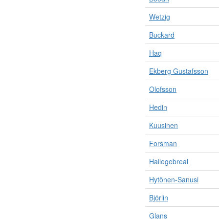
Wetzig
Buckard
Haq
Ekberg Gustafsson
Olofsson
Hedin
Kuusinen
Forsman
Hailegebreal
Hytönen-Sanusi
Björlin
Glans