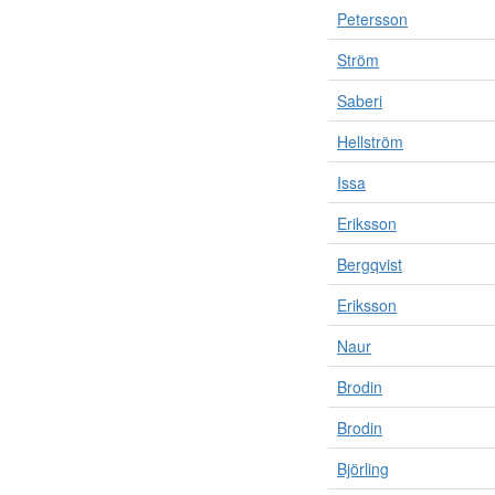
Petersson
Ström
Saberi
Hellström
Issa
Eriksson
Bergqvist
Eriksson
Naur
Brodin
Brodin
Björling