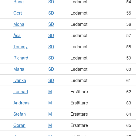
Rune
SD
Ledamot
54
Gert
SD
Ledamot
55
Mona
SD
Ledamot
56
Åsa
SD
Ledamot
57
Tommy
SD
Ledamot
58
Richard
SD
Ledamot
59
Maria
SD
Ledamot
60
Ivanka
SD
Ledamot
61
Lennart
M
Ersättare
62
Andreas
M
Ersättare
63
Stefan
M
Ersättare
64
Göran
M
Ersättare
65