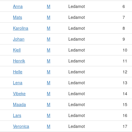
Anna
M
Ledamot
6
Mats
M
Ledamot
7
Karolina
M
Ledamot
8
Johan
M
Ledamot
9
Kjell
M
Ledamot
10
Henrik
M
Ledamot
11
Helle
M
Ledamot
12
Lena
M
Ledamot
13
Vibeke
M
Ledamot
14
Maada
M
Ledamot
15
Lars
M
Ledamot
16
Veronica
M
Ledamot
17