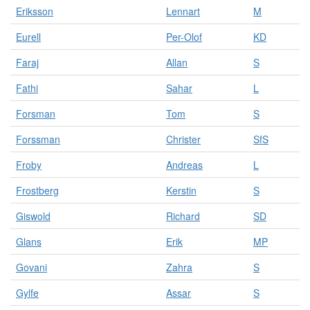
s
Eriksson
Lennart
M
o
m
Eurell
Per-Olof
KD
o
r
Faraj
Allan
S
g
a
Fathi
Sahar
L
n
Forsman
Tom
S
i
s
Forssman
Christer
SfS
a
t
Froby
Andreas
L
i
o
Frostberg
Kerstin
S
n
e
Giswold
Richard
SD
r
o
Glans
Erik
MP
c
Govani
Zahra
S
h
p
Gylfe
Assar
S
e
r