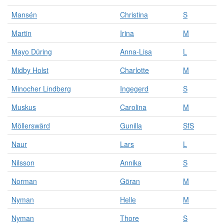
Mansén
Christina
S
Martin
Irina
M
Mayo Düring
Anna-Lisa
L
Midby Holst
Charlotte
M
Minocher Lindberg
Ingegerd
S
Muskus
Carolina
M
Möllerswärd
Gunilla
SfS
Naur
Lars
L
Nilsson
Annika
S
Norman
Göran
M
Nyman
Helle
M
Nyman
Thore
S