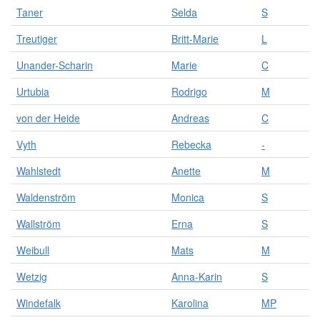
Taner
Selda
S
Treutiger
Britt-Marie
L
Unander-Scharin
Marie
C
Urtubia
Rodrigo
M
von der Heide
Andreas
C
Vyth
Rebecka
-
Wahlstedt
Anette
M
Waldenström
Monica
S
Wallström
Erna
S
Weibull
Mats
M
Wetzig
Anna-Karin
S
Windefalk
Karolina
MP