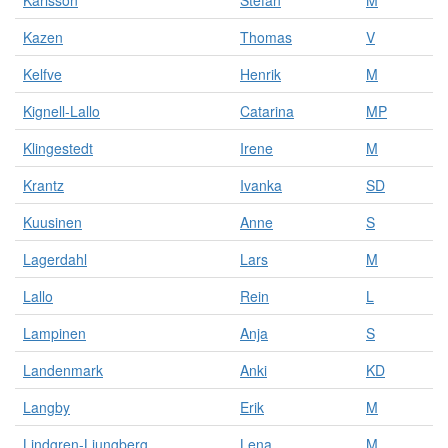
Karlsson
Stefan
M
Kazen
Thomas
V
Kelfve
Henrik
M
Kignell-Lallo
Catarina
MP
Klingestedt
Irene
M
Krantz
Ivanka
SD
Kuusinen
Anne
S
Lagerdahl
Lars
M
Lallo
Rein
L
Lampinen
Anja
S
Landenmark
Anki
KD
Langby
Erik
M
Lindgren-Ljungberg
Lena
M