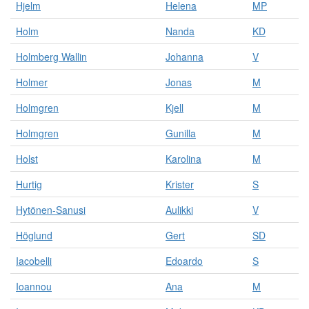
Hjelm
Helena
MP
Holm
Nanda
KD
Holmberg Wallin
Johanna
V
Holmer
Jonas
M
Holmgren
Kjell
M
Holmgren
Gunilla
M
Holst
Karolina
M
Hurtig
Krister
S
Hytönen-Sanusi
Aulikki
V
Höglund
Gert
SD
Iacobelli
Edoardo
S
Ioannou
Ana
M