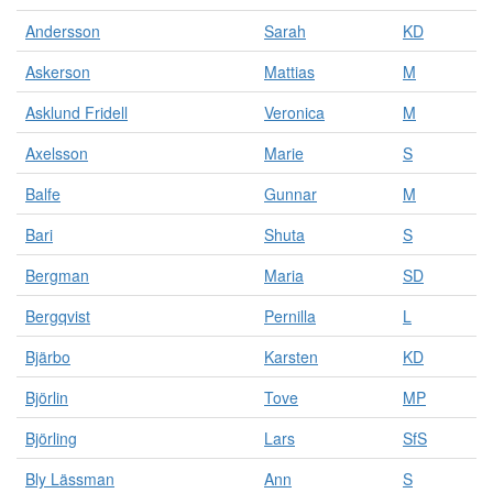
v
Andersson
Sarah
KD
i
s
Askerson
Mattias
M
a
s
Asklund Fridell
Veronica
M
a
l
Axelsson
Marie
S
l
a
Balfe
Gunnar
M
r
e
Bari
Shuta
S
s
Bergman
Maria
SD
u
l
Bergqvist
Pernilla
L
t
a
Bjärbo
Karsten
KD
t
f
Björlin
Tove
MP
ö
r
Björling
Lars
SfS
s
ö
Bly Lässman
Ann
S