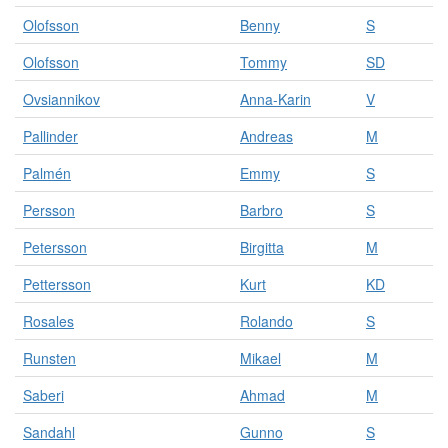
Olofsson
Benny
S
Olofsson
Tommy
SD
Ovsiannikov
Anna-Karin
V
Pallinder
Andreas
M
Palmén
Emmy
S
Persson
Barbro
S
Petersson
Birgitta
M
Pettersson
Kurt
KD
Rosales
Rolando
S
Runsten
Mikael
M
Saberi
Ahmad
M
Sandahl
Gunno
S