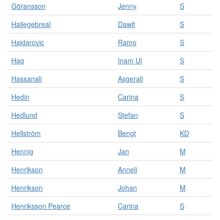
Göransson
Jenny
S
s
o
Hailegebreal
Dawit
S
n
e
Hajdarovic
Ramo
S
r
.
Haq
Inam Ul
S
Hassanali
Asgerali
S
Hedin
Carina
S
Hedlund
Stefan
S
Hellström
Bengt
KD
Hennig
Jan
M
Henrikson
Anneli
M
Henrikson
Johan
M
Henriksson Pearce
Carina
S