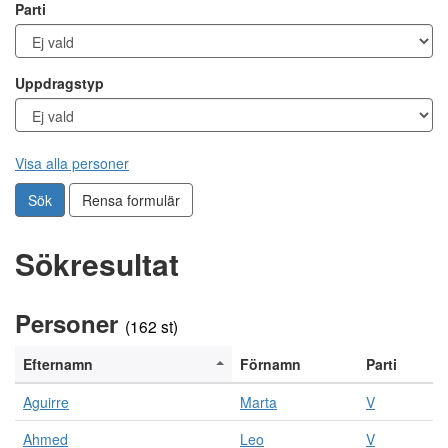
Parti
Uppdragstyp
Visa alla personer
Sök
Rensa formulär
Sökresultat
N
Personer
e
(162 st)
d
a
Efternamn
Förnamn
Parti
n
f
Aguirre
Marta
V
ö
r
Ahmed
Leo
V