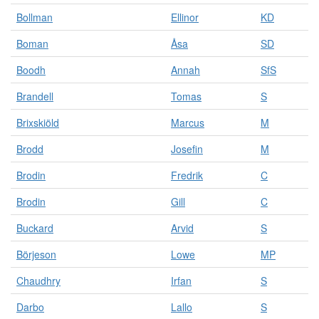
k
n
Bollman
Ellinor
KD
i
Boman
Åsa
SD
n
g
Boodh
Annah
SfS
e
n
Brandell
Tomas
S
.
R
Brixskiöld
Marcus
M
e
s
Brodd
Josefin
M
u
l
Brodin
Fredrik
C
t
a
Brodin
Gill
C
t
Buckard
Arvid
S
e
n
Börjeson
Lowe
MP
ä
r
Chaudhry
Irfan
S
u
p
Darbo
Lallo
S
p