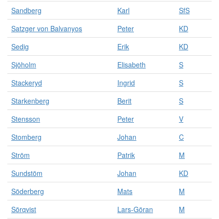
Sandberg
Karl
SfS
Satzger von Balvanyos
Peter
KD
Sedig
Erik
KD
Sjöholm
Elisabeth
S
Stackeryd
Ingrid
S
Starkenberg
Berit
S
Stensson
Peter
V
Stomberg
Johan
C
Ström
Patrik
M
Sundstöm
Johan
KD
Söderberg
Mats
M
Sörqvist
Lars-Göran
M