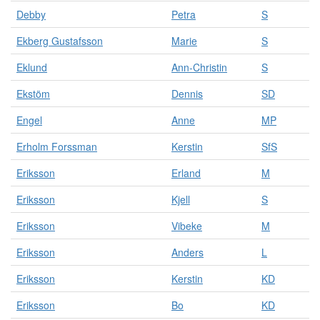
d
Debby
Petra
S
e
l
Ekberg Gustafsson
Marie
S
a
Eklund
Ann-Christin
S
d
e
Ekstöm
Dennis
SD
i
o
Engel
Anne
MP
l
i
Erholm Forssman
Kerstin
SfS
k
a
Eriksson
Erland
M
k
a
Eriksson
Kjell
S
t
e
Eriksson
Vibeke
M
g
Eriksson
Anders
L
o
r
Eriksson
Kerstin
KD
i
e
Eriksson
Bo
KD
r