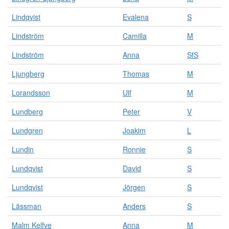
Lindqvist
Evalena
S
Lindström
Camilla
M
Lindström
Anna
SfS
Ljungberg
Thomas
M
Lorandsson
Ulf
M
Lundberg
Peter
V
Lundgren
Joakim
L
Lundin
Ronnie
S
Lundqvist
David
S
Lundqvist
Jörgen
S
Lässman
Anders
S
Malm Kelfve
Anna
M